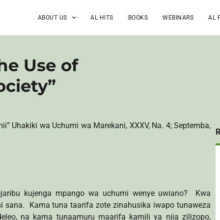
ABOUT US
AL HITS
BOOKS
WEBINARS
AL 
The Use of
ciety”
mii” Uhakiki wa Uchumi wa Marekani, XXXV, Na. 4; Septemba,
napojaribu kujenga mpango wa uchumi wenye uwiano? Kwa
isi sana. Kama tuna taarifa zote zinahusika iwapo tunaweza
eo, na kama tunaamuru maarifa kamili ya njia zilizopo,