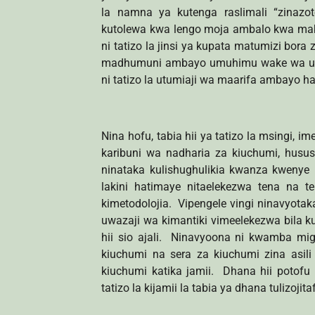
la namna ya kutenga raslimali “zinaz
kutolewa kwa lengo moja ambalo kwa makusu
ni tatizo la jinsi ya kupata matumizi bora
madhumuni ambayo umuhimu wake wa uwi
ni tatizo la utumiaji wa maarifa ambayo h
Nina hofu, tabia hii ya tatizo la msingi,
karibuni wa nadharia za kiuchumi, hus
ninataka kulishughulikia kwanza kwenye
lakini hatimaye nitaelekezwa tena na
kimetodolojia. Vipengele vingi ninavyotak
uwazaji wa kimantiki vimeelekezwa bila 
hii sio ajali. Ninavyoona ni kwamba mi
kiuchumi na sera za kiuchumi zina asil
kiuchumi katika jamii. Dhana hii potofu
tatizo la kijamii la tabia ya dhana tulizoji