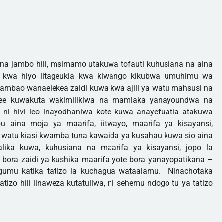
na jambo hili, msimamo utakuwa tofauti kuhusiana na aina
etu kwa hiyo litageukia kwa kiwango kikubwa umuhimu wa
e ambao wanaelekea zaidi kuwa kwa ajili ya watu mahsusi na
ee kuwakuta wakimilikiwa na mamlaka yanayoundwa na
ni hivi leo inayodhaniwa kote kuwa anayefuatia atakuwa
u aina moja ya maarifa, iitwayo, maarifa ya kisayansi,
a watu kiasi kwamba tuna kawaida ya kusahau kuwa sio aina
ika kuwa, kuhusiana na maarifa ya kisayansi, jopo la
bora zaidi ya kushika maarifa yote bora yanayopatikana –
ugumu katika tatizo la kuchagua wataalamu. Ninachotaka
izo hili linaweza kutatuliwa, ni sehemu ndogo tu ya tatizo