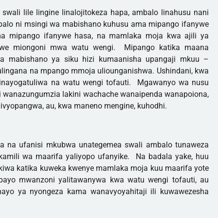
 swali lile lingine linalojitokeza hapa, ambalo linahusu nani
mbalo ni msingi wa mabishano kuhusu ama mipango ifanywe
a mipango ifanywe hasa, na mamlaka moja kwa ajili ya
we miongoni mwa watu wengi. Mipango katika maana
a mabishano ya siku hizi kumaanisha upangaji mkuu –
ingana na mpango mmoja uliounganishwa. Ushindani, kwa
inayogatuliwa na watu wengi tofauti. Mgawanyo wa nusu
i wanazungumzia lakini wachache wanaipenda wanapoiona,
ivyopangwa, au, kwa maneno mengine, kuhodhi.
uwa na ufanisi mkubwa unategemea swali ambalo tunaweza
mili wa maarifa yaliyopo ufanyike. Na badala yake, huu
ikiwa katika kuweka kwenye mamlaka moja kuu maarifa yote
ayo mwanzoni yalitawanywa kwa watu wengi tofauti, au
hayo ya nyongeza kama wanavyoyahitaji ili kuwawezesha
.