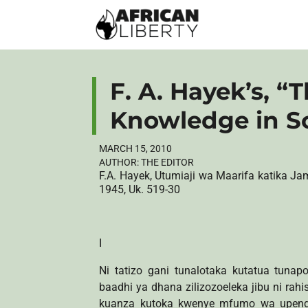
F. A. Hayek’s, “
Knowledge in So
MARCH 15, 2010
AUTHOR:
THE EDITOR
F.A. Hayek, Utumiaji wa Maarifa katika Ja
1945, Uk. 519-30
I
Ni tatizo gani tunalotaka kutatua tu
baadhi ya dhana zilizozoeleka jibu ni rah
kuanza kutoka kwenye mfumo wa upendel