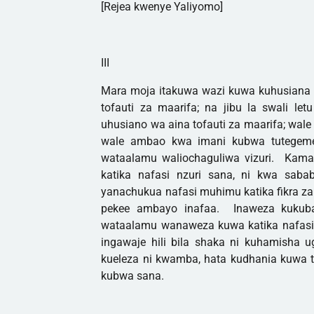
[Rejea kwenye Yaliyomo]
III
Mara moja itakuwa wazi kuwa kuhusiana 
tofauti za maarifa; na jibu la swali l
uhusiano wa aina tofauti za maarifa; wal
wale ambao kwa imani kubwa tutegem
wataalamu waliochaguliwa vizuri. Kama 
katika nafasi nzuri sana, ni kwa sabab
yanachukua nafasi muhimu katika fikra z
pekee ambayo inafaa. Inaweza kukubal
wataalamu wanaweza kuwa katika nafasi 
ingawaje hili bila shaka ni kuhamisha 
kueleza ni kwamba, hata kudhania kuwa tat
kubwa sana.