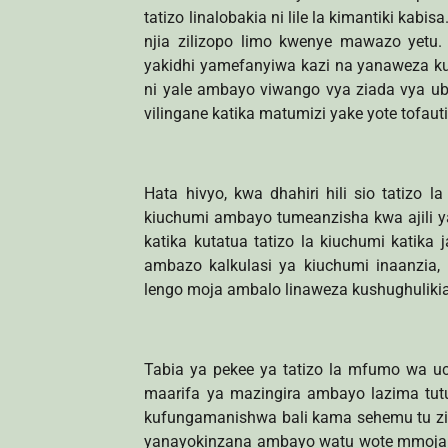
tatizo linalobakia ni lile la kimantiki kab
njia zilizopo limo kwenye mawazo yetu
yakidhi yamefanyiwa kazi na yanaweza kue
ni yale ambayo viwango vya ziada vya ubad
vilingane katika matumizi yake yote tofauti
Hata hivyo, kwa dhahiri hili sio tatizo 
kiuchumi ambayo tumeanzisha kwa ajili ya 
katika kutatua tatizo la kiuchumi katika 
ambazo kalkulasi ya kiuchumi inaanzia,
lengo moja ambalo linaweza kushughulikia
Tabia ya pekee ya tatizo la mfumo wa 
maarifa ya mazingira ambayo lazima t
kufungamanishwa bali kama sehemu tu zi
yanayokinzana ambayo watu wote mmojammo