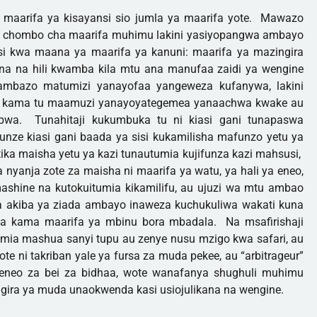
a maarifa ya kisayansi sio jumla ya maarifa yote. Mawazo
a chombo cha maarifa muhimu lakini yasiyopangwa ambayo
i kwa maana ya maarifa ya kanuni: maarifa ya mazingira
a na hili kwamba kila mtu ana manufaa zaidi ya wengine
ambazo matumizi yanayofaa yangeweza kufanywa, lakini
a kama tu maamuzi yanayoyategemea yanaachwa kwake au
wa. Tunahitaji kukumbuka tu ni kiasi gani tunapaswa
jifunze kiasi gani baada ya sisi kukamilisha mafunzo yetu ya
ika maisha yetu ya kazi tunautumia kujifunza kazi mahsusi,
ka nyanja zote za maisha ni maarifa ya watu, ya hali ya eneo,
hine na kutokuitumia kikamilifu, au ujuzi wa mtu ambao
a akiba ya ziada ambayo inaweza kuchukuliwa wakati kuna
a kama maarifa ya mbinu bora mbadala. Na msafirishaji
mia mashua sanyi tupu au zenye nusu mzigo kwa safari, au
te ni takriban yale ya fursa za muda pekee, au “arbitrageur”
 eneo za bei za bidhaa, wote wanafanya shughuli muhimu
gira ya muda unaokwenda kasi usiojulikana na wengine.