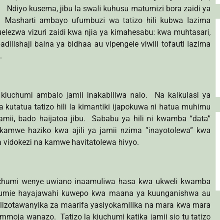
isa. Ndiyo kusema, jibu la swali kuhusu matumizi bora zaidi ya
. Masharti ambayo ufumbuzi wa tatizo hili kubwa lazima
lezwa vizuri zaidi kwa njia ya kimahesabu: kwa muhtasari,
ilishaji baina ya bidhaa au vipengele viwili tofauti lazima
.
la kiuchumi ambalo jamii inakabiliwa nalo. Na kalkulasi ya
kutatua tatizo hili la kimantiki ijapokuwa ni hatua muhimu
jamii, bado haijatoa jibu. Sababu ya hili ni kwamba “data”
 kamwe haziko kwa ajili ya jamii nzima “inayotolewa” kwa
 vidokezi na kamwe havitatolewa hivyo.
uchumi wenye uwiano inaamuliwa hasa kwa ukweli kwamba
utumie hayajawahi kuwepo kwa maana ya kuunganishwa au
lizotawanyika za maarifa yasiyokamilika na mara kwa mara
ja wanazo. Tatizo la kiuchumi katika jamii sio tu tatizo