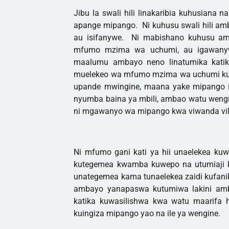
Jibu la swali hili linakaribia kuhusiana na
apange mipango. Ni kuhusu swali hili a
au isifanywe. Ni mabishano kuhusu am
mfumo mzima wa uchumi, au igawany
maalumu ambayo neno linatumika katik
muelekeo wa mfumo mzima wa uchumi kul
upande mwingine, maana yake mipango 
nyumba baina ya mbili, ambao watu weng
ni mgawanyo wa mipango kwa viwanda vil
Ni mfumo gani kati ya hii unaelekea k
kutegemea kwamba kuwepo na utumiaji ka
unategemea kama tunaelekea zaidi kufan
ambayo yanapaswa kutumiwa lakini amb
katika kuwasilishwa kwa watu maarifa 
kuingiza mipango yao na ile ya wengine