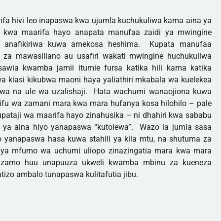
rifa hivi leo inapaswa kwa ujumla kuchukuliwa kama aina ya
kwa maarifa hayo anapata manufaa zaidi ya mwingine
di anafikiriwa kuwa amekosa heshima. Kupata manufaa
za mawasiliano au usafiri wakati mwingine huchukuliwa
wia kwamba jamii itumie fursa katika hili kama katika
 kiasi kikubwa maoni haya yaliathiri mkabala wa kuelekea
shwa na ule wa uzalishaji. Hata wachumi wanaojiona kuwa
ifu wa zamani mara kwa mara hufanya kosa hilohilo – pale
pataji wa maarifa hayo zinahusika – ni dhahiri kwa sababu
 ya aina hiyo yanapaswa “kutolewa”. Wazo la jumla sasa
yo yanapaswa hasa kuwa stahili ya kila mtu, na shutuma za
i ya mfumo wa uchumi uliopo zinazingatia mara kwa mara
tazamo huu unapuuza ukweli kwamba mbinu za kueneza
tizo ambalo tunapaswa kulitafutia jibu.