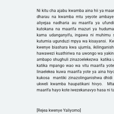
Ni kitu cha ajabu kwamba aina hii ya maa
dharau na kwamba mtu yeyote ambaye 
aliyejaa nadharia au maarifa ya ufun
kutokana na maarifa mazuri ya huduma 
kama udanganyifu, ingawa ni muhimu sa
kutumia ugunduzi mpya wa kisayansi. Kwa
kwenye biashara kwa ujumla, ikilingani
hawawezi kuathiriwa na uwongo wa yakin
ambapo shughuli zinazoelekezwa katika u
katika mpango wao wa vitu maarifa yote
linaelekea kuwa maarifa yote ya aina hi
kukosa mantiki zinazolinganishwa dhid
ukweli kwamba haupatikani hivyo. M
maarifa hayo kote iwezekanavyo hasa ni ta
[Rejea kwenye Yaliyomo]