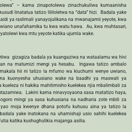
otolewa” – kama zinapotolewa zinachukuliwa kumaanisha
di linatatua tatizo lililoletwa na “data” hizi. Badala yake
 zaidi ya raslimali yanayojulikana na mwanajamii yeyote, kwa
ano unafahamika tu kwa watu hawa. Au, kwa muhtasari,
ayatolewi kwa mtu yeyote katika ujumla wake.
 imetiwa gizagiza badala ya kuangaziwa na wataalamu wa hivi
usan na matumizi mengi ya hesabu. Ingawa tatizo ambalo
 makala hii ni tatizo la mfumo wa kiuchumi wenye uwiano,
 tena kuonyesha uhusiano wake na baadhi ya maswali ya
a kueleza ni hakika mahitimisho kuelekea njia mbalimbali za
kutazamiwa. Lakini kama ninavyoyaona sasa matatizo haya,
gogoro mingi ya sasa kuhusiana na nadharia zote mbili za
i yao moja kwenye dhana potofu kuhusu aina ya tatizo la
 badala yake inatokana na uhamishaji usio sahihi kuelekea
tafutia katika kushughulikia majanga asilia.