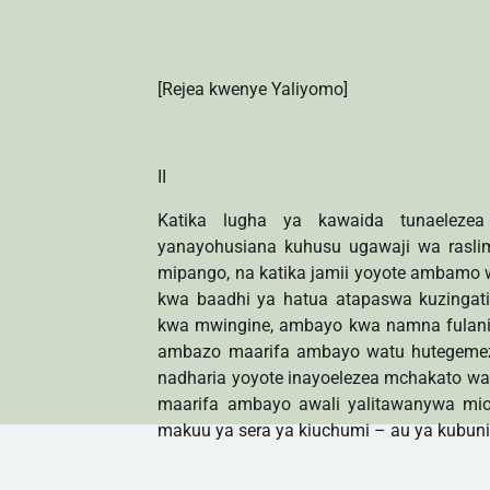
[Rejea kwenye Yaliyomo]
II
Katika lugha ya kawaida tunaele
yanayohusiana kuhusu ugawaji wa raslim
mipango, na katika jamii yoyote ambamo w
kwa baadhi ya hatua atapaswa kuzingati
kwa mwingine, ambayo kwa namna fulani 
ambazo maarifa ambayo watu hutegemez
nadharia yoyote inayoelezea mchakato wa k
maarifa ambayo awali yalitawanywa mi
makuu ya sera ya kiuchumi – au ya kubun