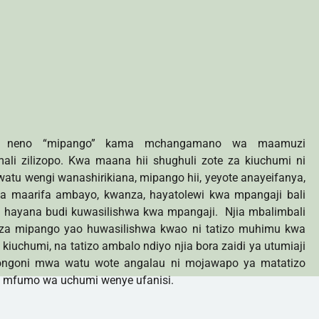
zea neno “mipango” kama mchangamano wa maamuzi
ali zilizopo. Kwa maana hii shughuli zote za kiuchumi ni
atu wengi wanashirikiana, mipango hii, yeyote anayeifanya,
a maarifa ambayo, kwanza, hayatolewi kwa mpangaji bali
hayana budi kuwasilishwa kwa mpangaji. Njia mbalimbali
a mipango yao huwasilishwa kwao ni tatizo muhimu kwa
iuchumi, na tatizo ambalo ndiyo njia bora zaidi ya utumiaji
ongoni mwa watu wote angalau ni mojawapo ya matatizo
i mfumo wa uchumi wenye ufanisi.