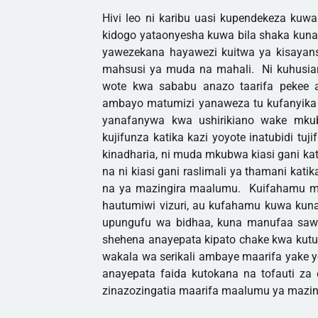
Hivi leo ni karibu uasi kupendekeza kuw
kidogo yataonyesha kuwa bila shaka kun
yawezekana hayawezi kuitwa ya kisayans
mahsusi ya muda na mahali. Ni kuhusian
wote kwa sababu anazo taarifa pekee 
ambayo matumizi yanaweza tu kufanyik
yanafanywa kwa ushirikiano wake mkub
kujifunza katika kazi yoyote inatubidi tu
kinadharia, ni muda mkubwa kiasi gani kat
na ni kiasi gani raslimali ya thamani kati
na ya mazingira maalumu. Kuifahamu mas
hautumiwi vizuri, au kufahamu kuwa kun
upungufu wa bidhaa, kuna manufaa saw
shehena anayepata kipato chake kwa kutu
wakala wa serikali ambaye maarifa yake yo
anayepata faida kutokana na tofauti za
zinazozingatia maarifa maalumu ya mazin